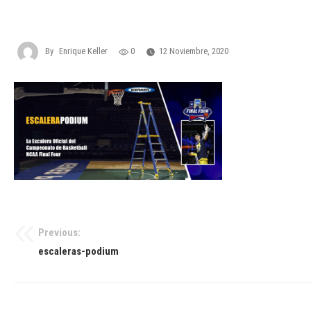
By
Enrique Keller
0
12 Noviembre, 2020
Previous:
Navegación
escaleras-podium
de
entradas