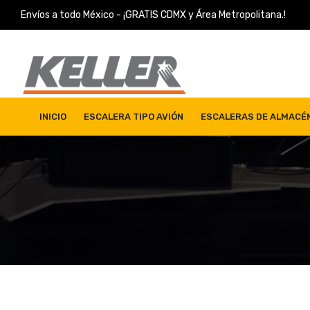
Skip
Envíos a todo México - ¡GRATIS CDMX y Área Metropolitana.!
to
content
Escaleras Keller
Venta de Escaleras de Almacén en México
INICIO
ESCALERA TIPO AVIÓN
ESCALERAS DE ALMACÉ