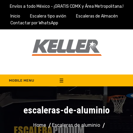
Skip
Envíos a todo México - ¡GRATIS CDMX y Área Metropolitana.!
to
Inicio
Escalera tipo avión
Escaleras de Almacén
content
Contactar por WhatsApp
Escaleras Keller
Venta de Escaleras de Almacén en México
MOBILE MENU
escaleras-de-aluminio
Home
Escaleras de aluminio