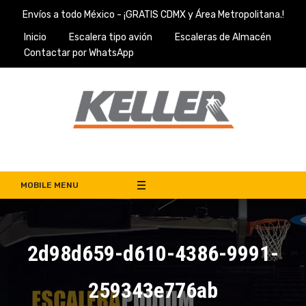
Skip
Envíos a todo México - ¡GRATIS CDMX y Área Metropolitana.!
to
Inicio
Escalera tipo avión
Escaleras de Almacén
content
Contactar por WhatsApp
Escaleras Keller
Venta de Escaleras de Almacén en México
MOBILE MENU
2d98d659-d610-4386-9991-
259343e776ab