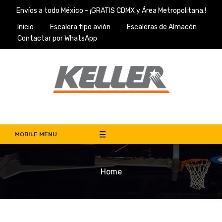
Skip
Envíos a todo México - ¡GRATIS CDMX y Área Metropolitana.!
to
Inicio
Escalera tipo avión
Escaleras de Almacén
content
Contactar por WhatsApp
Escaleras Keller
Venta de Escaleras de Almacén en México
MOBILE MENU
Home