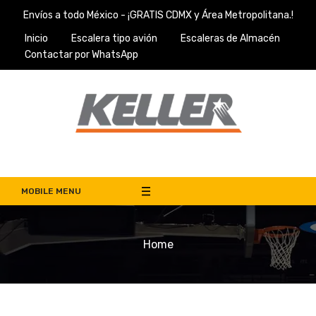
Skip
Envíos a todo México - ¡GRATIS CDMX y Área Metropolitana.!
to
Inicio
Escalera tipo avión
Escaleras de Almacén
content
Contactar por WhatsApp
Escaleras Keller
Venta de Escaleras de Almacén en México
MOBILE MENU
Home